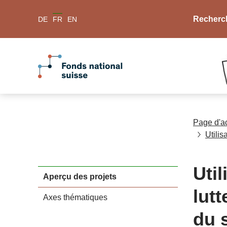
Recherc
DE
FR
EN
Page d'a
Utilis
Util
Aperçu des projets
lutt
Axes thématiques
du 