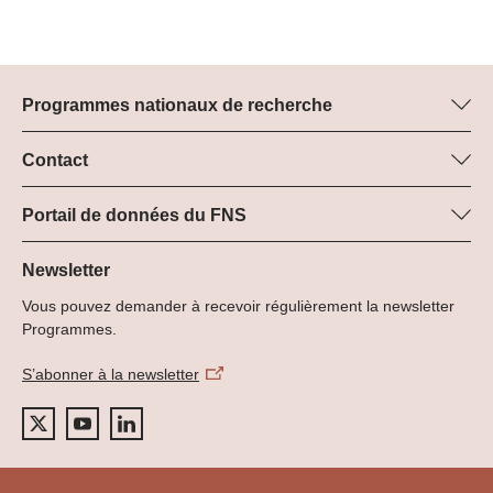
Programmes nationaux de recherche
Vous trouverez ici des informations sur tous les Programmes
nationaux de recherche (PNR) :
Contact
Manager du programme
Tous les PNR
Dr Pascal Walther, FNS
Portail de données du FNS
Tél.: +
Vous trouverez ici des informations complètes sur les projets de
22
recherche et les subsides approuvés par le FNS.
Newsletter
E-Mail:
Vous pouvez demander à recevoir régulièrement la newsletter
Recherche de projets
Programmes.
S’abonner à la newsletter