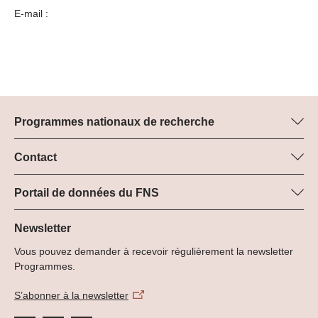
E-mail :
Programmes nationaux de recherche
Vous trouverez ici des informations sur tous les Programmes
nationaux de recherche (PNR) :
Contact
Manager du programme
Tous les PNR
Dr Pascal Walther, FNS
Portail de données du FNS
Tél.: +
Vous trouverez ici des informations complètes sur les projets de
22
recherche et les subsides approuvés par le FNS.
Newsletter
E-Mail:
Vous pouvez demander à recevoir régulièrement la newsletter
Recherche de projets
Programmes.
S’abonner à la newsletter