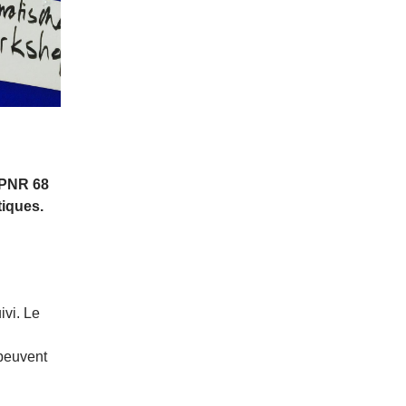
u PNR 68
tiques.
vi. Le
 peuvent