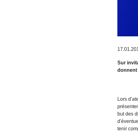
17.01.20
Sur invi
donnent 
Lors d'at
présenten
but des d
d'éventue
tenir com