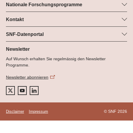
Nationale Forschungsprogramme
Hier finden Sie Informationen zu allen Nationalen
Forschungsprogrammen (NFP):
Kontakt
Programm-Manager
Alle NFP
Dr. Pascal Walther, SNF
SNF-Datenportal
Tel.: +
Hier finden Sie umfangreiche Informationen zu den vom SNF
22
geförderten Projekten.
Newsletter
E-Mail:
Auf Wunsch erhalten Sie regelmässig den Newsletter
Zum Datenportal
Programme.
Newsletter abonnieren
© SNF 2026
Disclaimer
Impressum