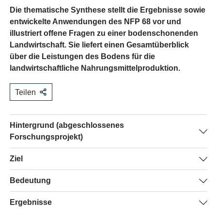
Die thematische Synthese stellt die Ergebnisse sowie
entwickelte Anwendungen des NFP 68 vor und
illustriert offene Fragen zu einer bodenschonenden
Landwirtschaft. Sie liefert einen Gesamtüberblick
über die Leistungen des Bodens für die
landwirtschaftliche Nahrungsmittelproduktion.
Teilen
Hintergrund (abgeschlossenes
Forschungsprojekt)
Mehrere Projekte des NFP 68 haben untersucht, welche
Ziel
Art landwirtschaftliche Bewirtschaftungsmethoden die
Erkenntnisse der Bodenwissenschaften werden
Bedeutung
Ökosystemleistungen, die der Boden zugunsten der
aufgearbeitet, um zu erkennen, wie sich daraus
Menschen erbringt, nachhaltig unterstützt und fördert.
Die thematische Synthese baut auf den Ergebnissen der
Ergebnisse
Perspektiven zur Verbesserung der Qualität von
Gleichzeitig werden auch ökonomische Aspekte bei der
Projekte auf, die sich im Rahmen des NFP 68 mit Fragen
landwirtschaftlich genutzten Böden eröffnen. Die
Nahrungsmittelproduktion berücksichtigt.