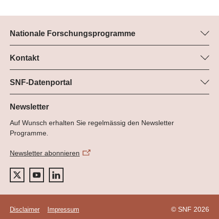
Nationale Forschungsprogramme
Hier finden Sie Informationen zu allen Nationalen
Forschungsprogrammen (NFP):
Kontakt
Programm-Manager
Alle NFP
Dr. Pascal Walther, SNF
SNF-Datenportal
Tel.: +
Hier finden Sie umfangreiche Informationen zu den vom SNF
22
geförderten Projekten.
Newsletter
E-Mail:
Auf Wunsch erhalten Sie regelmässig den Newsletter
Zum Datenportal
Programme.
Newsletter abonnieren
© SNF 2026
Disclaimer
Impressum