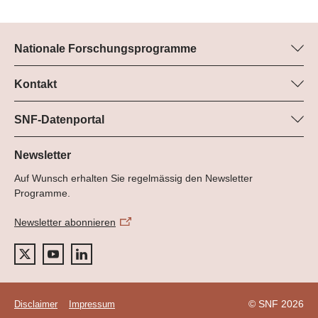
Nationale Forschungsprogramme
Hier finden Sie Informationen zu allen Nationalen
Forschungsprogrammen (NFP):
Kontakt
Programm-Manager
Alle NFP
Dr. Pascal Walther, SNF
SNF-Datenportal
Tel.: +
Hier finden Sie umfangreiche Informationen zu den vom SNF
22
geförderten Projekten.
Newsletter
E-Mail:
Auf Wunsch erhalten Sie regelmässig den Newsletter
Zum Datenportal
Programme.
Newsletter abonnieren
© SNF 2026
Disclaimer
Impressum