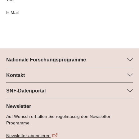
E-Mail:
Nationale Forschungsprogramme
Hier finden Sie Informationen zu allen Nationalen
Forschungsprogrammen (NFP):
Kontakt
Programm-Manager
Alle NFP
Dr. Pascal Walther, SNF
SNF-Datenportal
Tel.: +
Hier finden Sie umfangreiche Informationen zu den vom SNF
22
geförderten Projekten.
Newsletter
E-Mail:
Auf Wunsch erhalten Sie regelmässig den Newsletter
Zum Datenportal
Programme.
Newsletter abonnieren